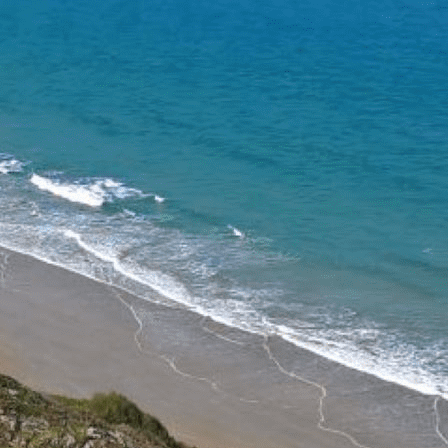
Exporter les lignes sélectionnées
Exporter toutes les colonnes
Exporter uniquement les colonnes affichées
Menu
Ajoutez un logo, un bouton, des réseaux sociaux
Cliquez pour éditer
Accueil
▴
▾
Notre association
▴
▾
Présentation
Notre Equipe
Nos Partenaires
Nos activités
▴
▾
Rencontres et partage
Ateliers
Notre calendrier
▴
▾